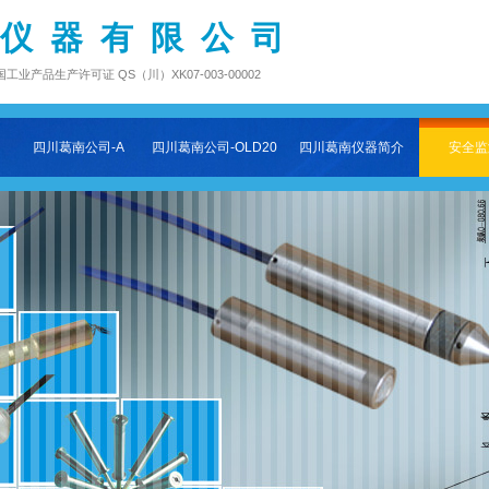
 仪 器 有 限 公 司
品生产许可证 QS（川）XK07-003-00002
四川葛南公司-A
四川葛南公司-OLD202511-2
四川葛南仪器简介
安全监