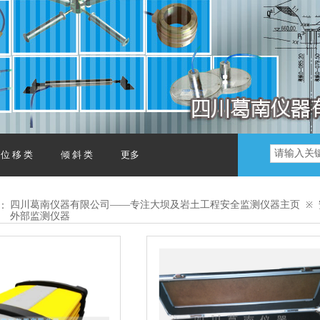
位 移 类
倾 斜 类
更多
：
四川葛南仪器有限公司——专注大坝及岩土工程安全监测仪器主页
※
外部监测仪器