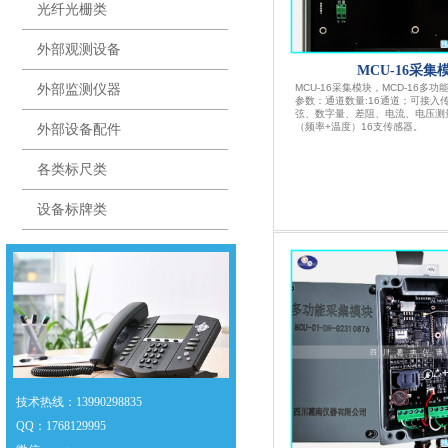
光纤光栅类
外部观测设备
MCU-16采集
外部监测仪器
MCU-16采集模块，MCD-16多
参数：通道数量:16通道；可接入
弦、数字量、差阻、电流、电压测
（频率+温度）16支传感器。
外部设备配件
各类标尺类
设备标牌类
技术热线：13990298835
QQ
：
1768129995