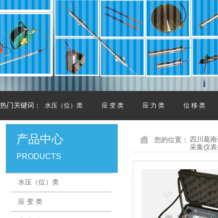
热门关键词：
水压（位）类
应 变 类
应 力 类
位 移 类
产品中心
您的位置：
四川葛南
采集仪表
PRODUCTS
水压（位）类
应 变 类