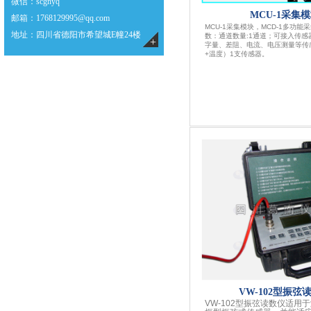
微信
：scgnyq
MCU-1采集
邮箱
：1768129995@qq.com
MCU-1采集模块，MCD-1多功
地址：四川省德阳市希望城E幢24楼
数：通道数量:1通道；可接入传感
+
字量、差阻、电流、电压测量等传
+温度）1支传感器。
VW-102型振弦
VW-102型振弦读数仪适用