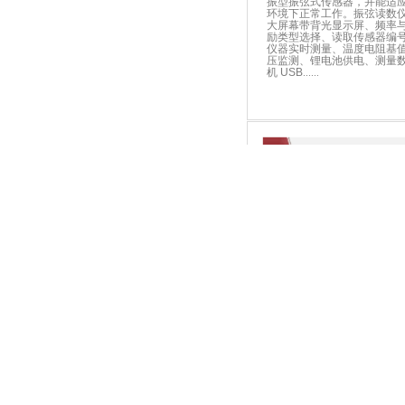
振型振弦式传感器，并能适
环境下正常工作。振弦读数
大屏幕带背光显示屏、频率
励类型选择、读取传感器编
仪器实时测量、温度电阻基
压监测、锂电池供电、测量
机 USB
......
Mcu-B型遥测采
Mcu-B型遥测采集终端适用
计、超声波水位计、电子水
计、倾斜仪等电压（电流）
在线采集和实时传输。