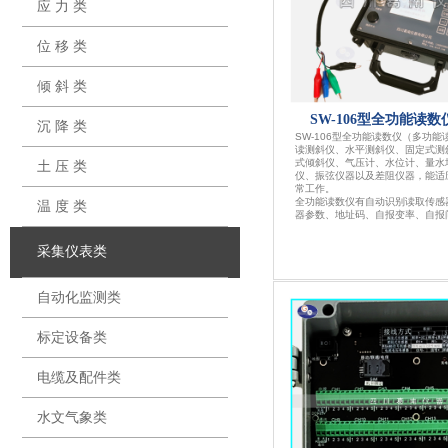
应 力 类
位 移 类
倾 斜 类
SW-106型全功能读
沉 降 类
SW-106型全功能读数仪（多功
读测斜仪、水平测斜仪、固定式测
式倾斜仪、气压计、水位计、量水
土 压 类
仪、振弦仪器以及差阻仪器，能适
常工作。
全功能读数仪有自动识别读取传感
温 度 类
器参数、地址码、自报变率、自报间隔、
采集仪表类
自动化监测类
标定设备类
电缆及配件类
水文气象类